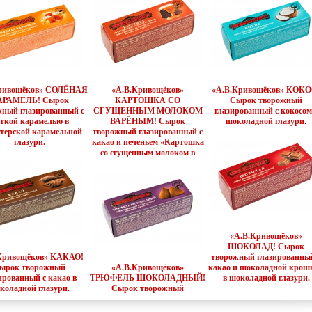
ривощёков» СОЛЁНАЯ
«А.В.Кривощёков»
«А.В.Кривощёков» КОКО
АРАМЕЛЬ! Сырок
КАРТОШКА СО
Сырок творожный
жный глазированный с
СГУЩЕННЫМ МОЛОКОМ
глазированный с кокосом
гкой карамелью в
ВАРЁНЫМ! Сырок
шоколадной глазури.
терской карамельной
творожный глазированный с
глазури.
какао и печеньем «Картошка
со сгущенным молоком в
«А.В.Кривощёков»
ШОКОЛАД! Сырок
Кривощёков» КАКАО!
творожный глазированны
ырок творожный
«А.В.Кривощёков»
какао и шоколадной крош
ированный с какао в
ТРЮФЕЛЬ ШОКОЛАДНЫЙ!
в шоколадной глазури.
коладной глазури.
Сырок творожный
глазированный с какао,
печеньем и вафлями