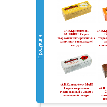
«А.В.Кривощёков»
«А.В.К
ВАНИЛИН! Сырок
К
творожный глазированный с
творо
ванилином в шоколадной
мя
глазури.
конди
«А.В.Кривощёков» МАК!
Сырок творожный
«А.В.
глазированный с маком в
С
шоколадной глазури.
глаз
шо