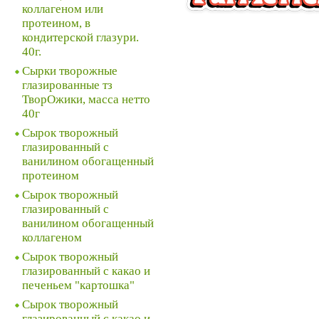
коллагеном или
протеином, в
кондитерской глазури.
40г.
Сырки творожные
глазированные тз
ТворОжики, масса нетто
40г
Сырок творожный
глазированный с
ванилином обогащенный
протеином
Сырок творожный
глазированный с
ванилином обогащенный
коллагеном
Сырок творожный
глазированный с какао и
печеньем "картошка"
Сырок творожный
глазированный с какао и