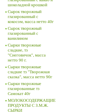
шоколадной крошкой
Сырок творожный
глазированный с
кокосом, масса нетто 40г
Сырок творожный
глазированный с
ванилином
Сырки творожные
сладкие, тз
"Снеговичок", масса
нетто 90 г.
Сырки творожные
сладкие тз "Творожная
сказка", масса нетто 90г
Сырки творожные
глазированные тз
Самокат 40г
МОЛОКОСОДЕРЖАЩИЕ
ПРОДУКТЫ С З.М.Ж.
СЫРКИ