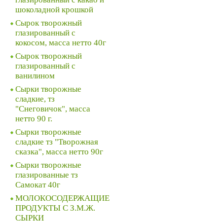
шоколадной крошкой
Сырок творожный
глазированный с
кокосом, масса нетто 40г
Сырок творожный
глазированный с
ванилином
Сырки творожные
сладкие, тз
"Снеговичок", масса
нетто 90 г.
Сырки творожные
сладкие тз "Творожная
сказка", масса нетто 90г
Сырки творожные
глазированные тз
Самокат 40г
МОЛОКОСОДЕРЖАЩИЕ
ПРОДУКТЫ С З.М.Ж.
СЫРКИ