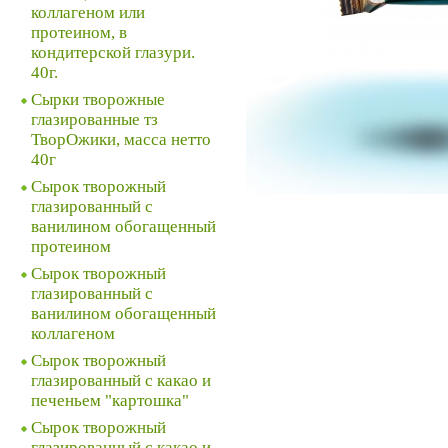
коллагеном или
протеином, в
кондитерской глазури.
40г.
Сырки творожные
глазированные тз
ТворОжики, масса нетто
40г
Сырок творожный
глазированный с
ванилином обогащенный
протеином
Сырок творожный
глазированный с
ванилином обогащенный
коллагеном
Сырок творожный
глазированный с какао и
печеньем "картошка"
Сырок творожный
глазированный с какао и