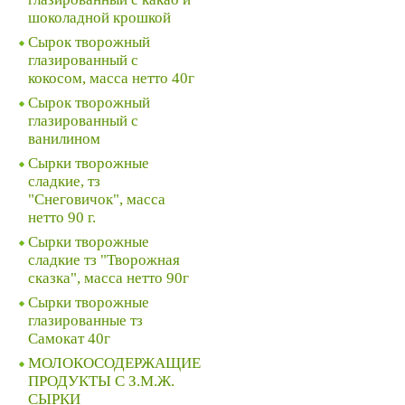
шоколадной крошкой
Сырок творожный
глазированный с
кокосом, масса нетто 40г
Сырок творожный
глазированный с
ванилином
Сырки творожные
сладкие, тз
"Снеговичок", масса
нетто 90 г.
Сырки творожные
сладкие тз "Творожная
сказка", масса нетто 90г
Сырки творожные
глазированные тз
Самокат 40г
МОЛОКОСОДЕРЖАЩИЕ
ПРОДУКТЫ С З.М.Ж.
СЫРКИ