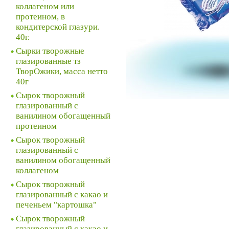
коллагеном или
протеином, в
кондитерской глазури.
40г.
Сырки творожные
глазированные тз
ТворОжики, масса нетто
40г
Сырок творожный
глазированный с
ванилином обогащенный
протеином
Сырок творожный
глазированный с
ванилином обогащенный
коллагеном
Сырок творожный
глазированный с какао и
печеньем "картошка"
Сырок творожный
глазированный с какао и