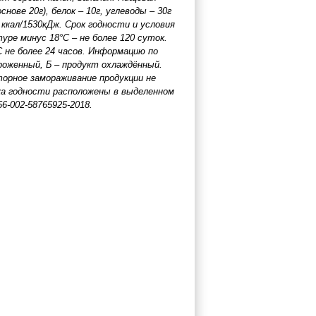
нове 20г), белок – 10г, углеводы – 30г
 ккал/1530кДж. Срок годности и условия
уре минус 18°С – не более 120 суток.
 не более 24 часов. Информацию по
роженный, Б – продукт охлаждённый.
орное замораживание продукции не
ка годности расположены в выделенном
56-002-58765925-2018.