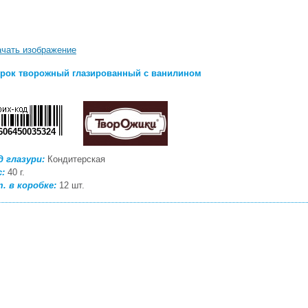
ачать изображение
рок творожный глазированный с ванилином
606450035324
д глазури:
Кондитерская
с:
40 г.
. в коробке:
12 шт.