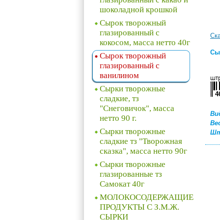
шоколадной крошкой
Сырок творожный
глазированный с
Ск
кокосом, масса нетто 40г
Сы
Сырок творожный
глазированный с
ванилином
Сырки творожные
4
сладкие, тз
"Снеговичок", масса
Ви
нетто 90 г.
Ве
Сырки творожные
Шт
сладкие тз "Творожная
сказка", масса нетто 90г
Сырки творожные
глазированные тз
Самокат 40г
МОЛОКОСОДЕРЖАЩИЕ
ПРОДУКТЫ С З.М.Ж.
СЫРКИ