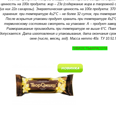
ценность на 100г продукта: жир – 23г (содержание жира в творожной ос
(из них 22г сахарозы). Энергетическая ценность на 100г продукта: 370
хранения: при температуре 4±2°С – не более 32 суток, при температ
После вскрытия упаковки продукт хранить при температуре 4±2°С
термическому состоянию смотреть на упаковке: А – продукт замо
Размораживание производить при температуре не выше 6°C. Повт
допускается. Дата изготовления и упаковывания, дата окончания сро
окне (число, месяц, год). Масса нетто 40г. ТУ 10.51.
ГИБКОСТЬ&КРАСОТА