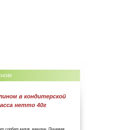
ином
лином в кондитерской
масса нетто 40г
нт сорбат калия, ванилин. Пищевая