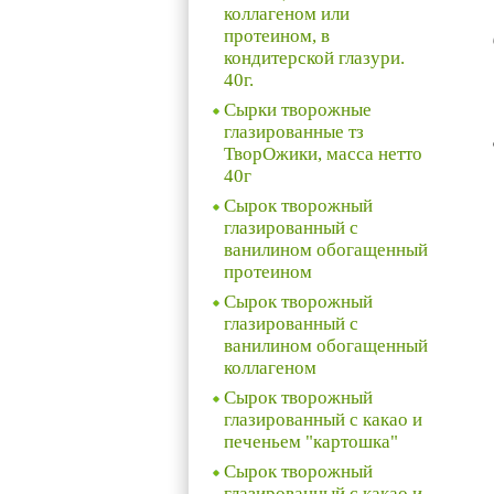
коллагеном или
протеином, в
кондитерской глазури.
40г.
Сырки творожные
глазированные тз
ТворОжики, масса нетто
40г
Сырок творожный
глазированный с
ванилином обогащенный
протеином
Сырок творожный
глазированный с
ванилином обогащенный
коллагеном
Сырок творожный
глазированный с какао и
печеньем "картошка"
Сырок творожный
глазированный с какао и