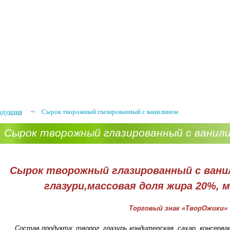
одукция
Сырок творожный глазированный с ванилином
Сырок творожный глазированный с ванил
Сырок творожный глазированный с вани
глазури,массовая доля жира 20%, 
Торговый знак «ТворОжики»
Состав продукта: творог, глазурь кондитерская, сахар, консерва