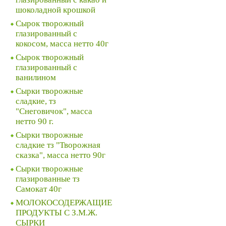
шоколадной крошкой
Сырок творожный
глазированный с
кокосом, масса нетто 40г
Сырок творожный
глазированный с
ванилином
Сырки творожные
сладкие, тз
"Снеговичок", масса
нетто 90 г.
Сырки творожные
сладкие тз "Творожная
сказка", масса нетто 90г
Сырки творожные
глазированные тз
Самокат 40г
МОЛОКОСОДЕРЖАЩИЕ
ПРОДУКТЫ С З.М.Ж.
СЫРКИ