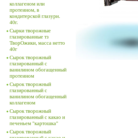
коллагеном или
протеином, в
кондитерской глазури.
40г.
Сырки творожные
глазированные тз
ТворОжики, масса нетто
40г
Сырок творожный
глазированный с
ванилином обогащенный
протеином
Сырок творожный
глазированный с
ванилином обогащенный
коллагеном
Сырок творожный
глазированный с какао и
печеньем "картошка"
Сырок творожный
глазированный с какао и