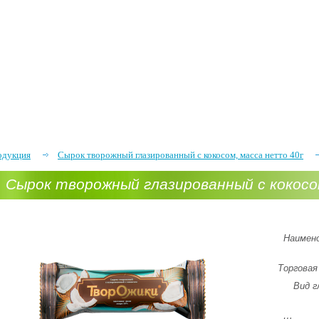
одукция
Сырок творожный глазированный с кокосом, масса нетто 40г
Сырок творожный глазированный с кокос
Наимено
Торговая
Вид г