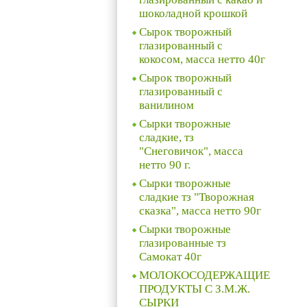
шоколадной крошкой
Сырок творожный
глазированный с
кокосом, масса нетто 40г
Сырок творожный
глазированный с
ванилином
Сырки творожные
сладкие, тз
"Снеговичок", масса
нетто 90 г.
Сырки творожные
сладкие тз "Творожная
сказка", масса нетто 90г
Сырки творожные
глазированные тз
Самокат 40г
МОЛОКОСОДЕРЖАЩИЕ
ПРОДУКТЫ С З.М.Ж.
СЫРКИ