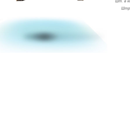
Шт. в к
Штри