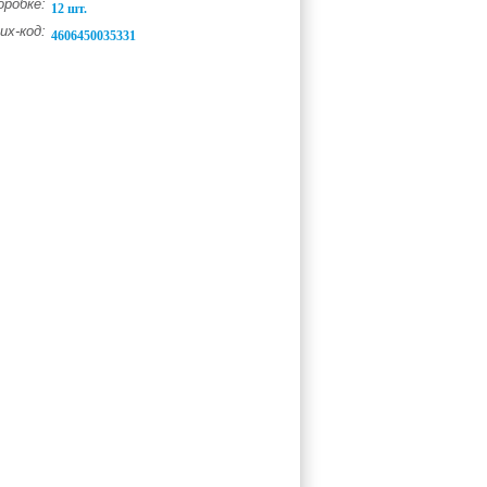
оробке:
12 шт.
х-код:
4606450035331