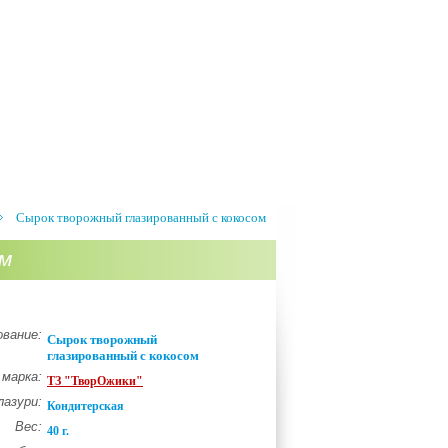
Сырок творожный глазированный с кокосом
ом
вание:
Сырок творожный
глазированный с кокосом
 марка:
ТЗ "ТворОжики"
лазури:
Кондитерская
Вес:
40 г.