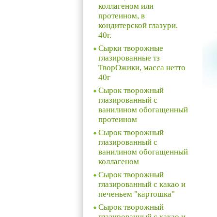
коллагеном или
протеином, в
кондитерской глазури.
40г.
Сырки творожные
глазированные тз
ТворОжики, масса нетто
40г
Сырок творожный
глазированный с
ванилином обогащенный
протеином
Сырок творожный
глазированный с
ванилином обогащенный
коллагеном
Сырок творожный
глазированный с какао и
печеньем "картошка"
Сырок творожный
глазированный с какао и