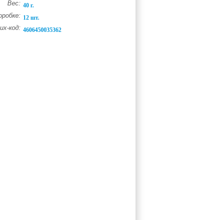
Вес:
40 г.
оробке:
12 шт.
х-код:
4606450035362