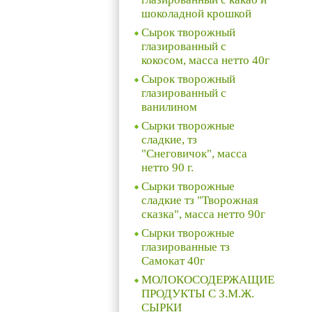
шоколадной крошкой
Сырок творожный
глазированный с
кокосом, масса нетто 40г
Сырок творожный
глазированный с
ванилином
Сырки творожные
сладкие, тз
"Снеговичок", масса
нетто 90 г.
Сырки творожные
сладкие тз "Творожная
сказка", масса нетто 90г
Сырки творожные
глазированные тз
Самокат 40г
МОЛОКОСОДЕРЖАЩИЕ
ПРОДУКТЫ С З.М.Ж.
СЫРКИ