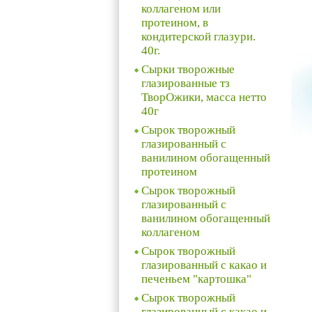
коллагеном или
протеином, в
кондитерской глазури.
40г.
Сырки творожные
глазированные тз
ТворОжики, масса нетто
40г
Сырок творожный
глазированный с
ванилином обогащенный
протеином
Сырок творожный
глазированный с
ванилином обогащенный
коллагеном
Сырок творожный
глазированный с какао и
печеньем "картошка"
Сырок творожный
глазированный с какао и