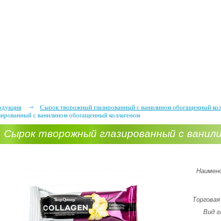
одукция
Сырок творожный глазированный с ванилином обогащенный ко
зированный с ванилином обогащенный коллагеном
Сырок творожный глазированный с ванил
коллагеном
Наимено
Торговая
Вид г