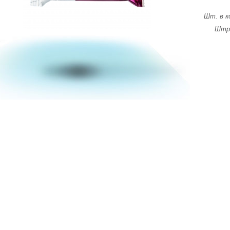
Шт. в к
Штри