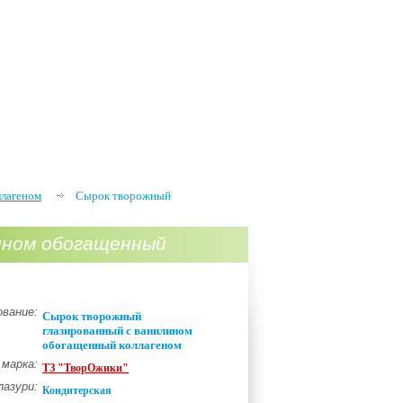
ллагеном
Сырок творожный
ином обогащенный
вание:
Сырок творожный
глазированный с ванилином
обогащенный коллагеном
 марка:
ТЗ "ТворОжики"
лазури:
Кондитерская