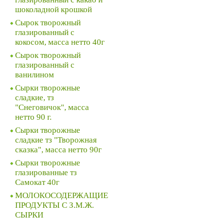
шоколадной крошкой
Сырок творожный
глазированный с
кокосом, масса нетто 40г
Сырок творожный
глазированный с
ванилином
Сырки творожные
сладкие, тз
"Снеговичок", масса
нетто 90 г.
Сырки творожные
сладкие тз "Творожная
сказка", масса нетто 90г
Сырки творожные
глазированные тз
Самокат 40г
МОЛОКОСОДЕРЖАЩИЕ
ПРОДУКТЫ С З.М.Ж.
СЫРКИ