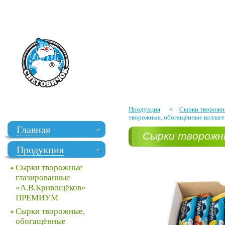
Продукция
Сырки творожны
творожные, обогащённые коллаген
Главная
Сырки творожны
Продукция
кондитерской гл
Сырки творожные
глазированные
«А.В.Кривощёков»
ПРЕМИУМ
Сырки творожные,
обогащённые