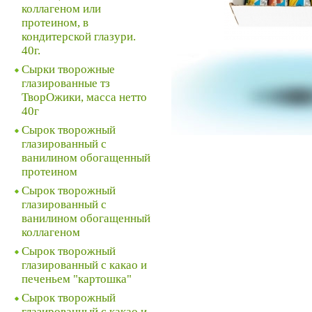
коллагеном или
протеином, в
кондитерской глазури.
40г.
Сырки творожные
глазированные тз
ТворОжики, масса нетто
40г
Сырок творожный
глазированный с
ванилином обогащенный
протеином
Сырок творожный
глазированный с
ванилином обогащенный
коллагеном
Сырок творожный
глазированный с какао и
печеньем "картошка"
Сырок творожный
глазированный с какао и